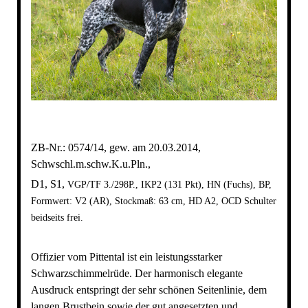
ZB-Nr.: 0574/14, gew. am 20.03.2014,
Schwschl.m.schw.K.u.Pln.,
D1, S1,
VGP/TF 3./298P., IKP2 (131 Pkt), HN (Fuchs), BP,
Formwert: V2 (AR), Stockmaß: 63 cm, HD A2, OCD Schulter
beidseits frei.
Offizier vom Pittental ist ein leistungsstarker
Schwarzschimmelrüde. Der harmonisch elegante
Ausdruck entspringt der sehr schönen Seitenlinie, dem
langen Brustbein sowie der gut angesetzten und