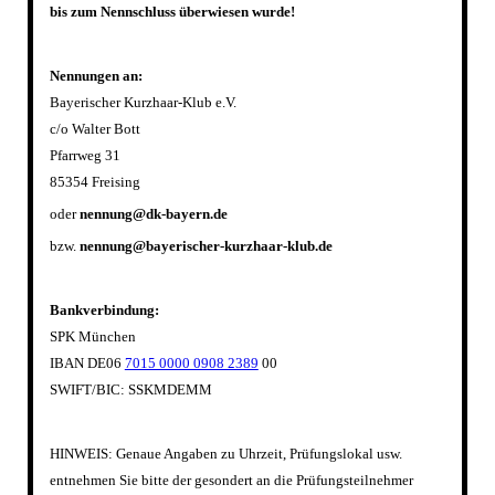
bis zum Nennschluss überwiesen wurde!
Nennungen an:
Bayerischer Kurzhaar-Klub e.V.
c/o Walter Bott
Pfarrweg 31
85354 Freising
oder
nennung@dk-bayern.de
bzw.
nennung@bayerischer-kurzhaar-klub.de
Bankverbindung:
SPK München
IBAN DE06
7015 0000 0908 2389
00
SWIFT/BIC: SSKMDEMM
HINWEIS: Genaue Angaben zu Uhrzeit, Prüfungslokal usw.
entnehmen Sie bitte der gesondert an die Prüfungsteilnehmer