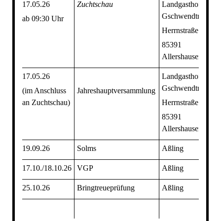
17.05.26
Zuchtschau
Landgasthof
Gschwendtner,
ab 09:30 Uhr
Herrnstraße 2,
85391
Allershausen/Tün
17.05.26
Landgasthof
Gschwendtner,
(im Anschluss
Jahreshauptversammlung
an Zuchtschau)
Herrnstraße 2,
85391
Allershausen/Tün
19.09.26
Solms
Aßling
17.10./18.10.26
VGP
Aßling
25.10.26
Bringtreueprüfung
Aßling