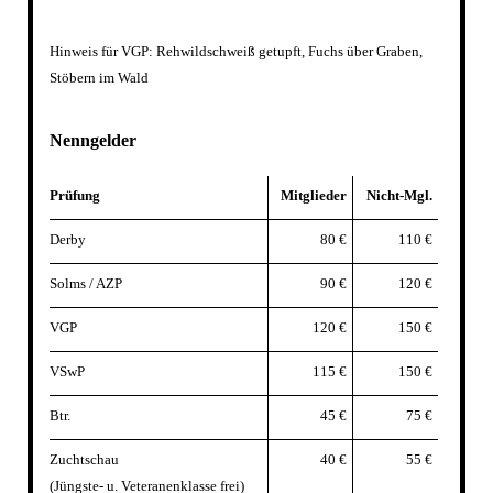
Hinweis für VGP: Rehwildschweiß getupft, Fuchs über Graben,
Stöbern im Wald
Nenngelder
Prüfung
Mitglieder
Nicht-Mgl.
Derby
80 €
110 €
Solms / AZP
90 €
120 €
VGP
120 €
150 €
VSwP
115 €
150 €
Btr.
45 €
75 €
Zuchtschau
40 €
55 €
(Jüngste- u. Veteranenklasse frei)