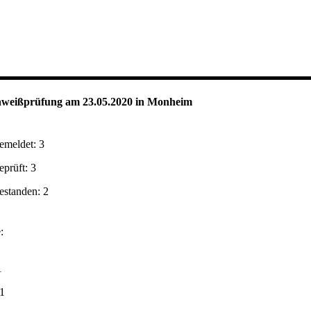
weißprüfung am 23.05.2020 in Monheim
emeldet: 3
prüft: 3
standen: 2
:
1
 1